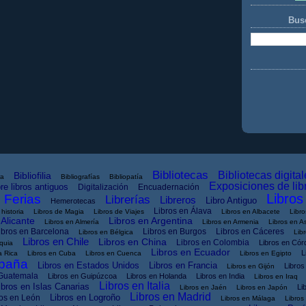
Busc
Bibliotecas
Bibliotecas digital
Bibliofilia
ra
Bibliografías
Bibliopatía
Exposiciones de lib
e libros antiguos
Digitalización
Encuadernación
Libros
Ferias
Librerías
Libreros
Libro Antiguo
Hemerotecas
Libros en Álava
historia
Libros de Magia
Libros de Viajes
Libros en Albacete
Libro
 Alicante
Libros en Argentina
Libros en Almería
Libros en Armenia
Libros en As
ibros en Barcelona
Libros en Burgos
Libros en Cáceres
Libros en Bélgica
Lib
Libros en Chile
Libros en China
Libros en Colombia
Libros en Cór
quia
Libros en Ecuador
L
a Rica
Libros en Cuba
Libros en Cuenca
Libros en Egipto
spaña
Libros en Estados Unidos
Libros en Francia
Libro
Libros en Gijón
 Guatemala
Libros en Guipúzcoa
Libros en Holanda
Libros en India
Libros en Iraq
Libros en Italia
ibros en Islas Canarias
Li
Libros en Jaén
Libros en Japón
Libros en Madrid
Libros en Logroño
os en León
Libros en Málaga
Libros