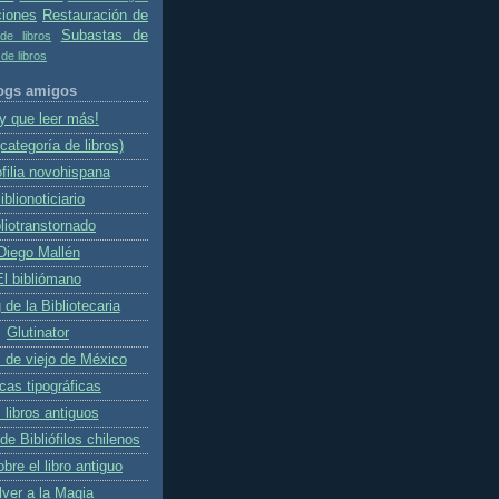
ciones
Restauración de
Subastas de
e libros
de libros
ogs amigos
y que leer más!
(categoría de libros)
ofilia novohispana
iblionoticiario
liotranstornado
Diego Mallén
El bibliómano
 de la Bibliotecaria
Glutinator
s de viejo de México
cas tipográficas
 libros antiguos
e Bibliófilos chilenos
bre el libro antiguo
lver a la Magia