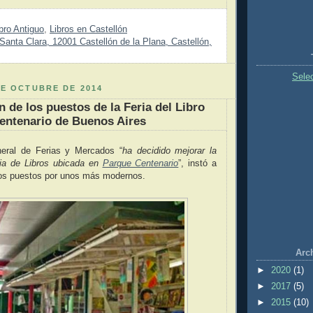
bro Antiguo
,
Libros en Castellón
Santa Clara, 12001 Castellón de la Plana, Castellón,
Sele
DE OCTUBRE DE 2014
 de los puestos de la Feria del Libro
entenario de Buenos Aires
neral de Ferias y Mercados “
ha decidido mejorar la
ia de Libros ubicada en
Parque Centenario
”, instó a
os puestos por unos más modernos.
Arc
►
2020
(1)
►
2017
(5)
►
2015
(10)