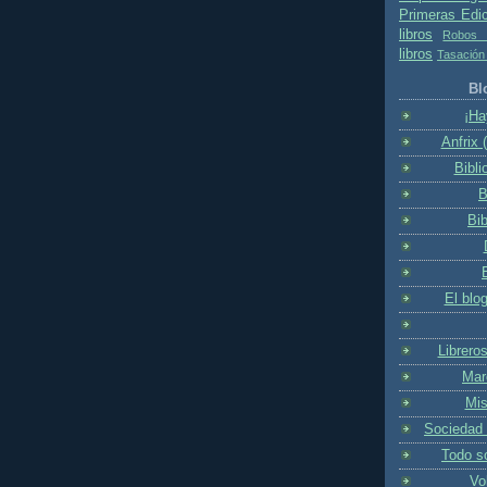
Primeras Edi
libros
Robos d
libros
Tasación 
Bl
¡Ha
Anfrix 
Bibli
B
Bib
El blog
Librero
Mar
Mis
Sociedad d
Todo so
Vo