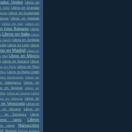
tados Unidos
Libros en
Libros en Granada
n Gijón
Libros en Guatemala
ajara
úzcoa
Libros en Holanda
Libros en Iraq
Libros en
en Islas Baleares
Libros
Libros en Italia
s
Libros
Libros en Jordania
en Japón
ruña
Libros en León
Libros
ros en Madrid
Libros en
Libros en México
n Mali
a
Libros en Navarra
Libros
Libros en Perú
ros en París
Libros en Reino Unido
 Rico
lica Dominicana
Libros en
en Salamanca
Libros en
ros en Segovia
Libros en
Siria
Libros en Suecia
Libros
Libros en
ros en Valencia
s en Venezuela
Libros en
s en Vizcaya
Libros en
os en Zaragoza
Libros
Libros
ibros raros
Manuscritos
ros viejos
os
Museos
Prensa antigua