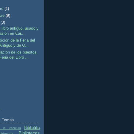
bre
(1)
bre
(9)
e
(3)
l libro antiguo, usado y
asión en Car...
ición de la Feria del
Antiguo y de O...
ación de los puestos
Feria del Libro ...
)
Temas
Bibliofilia
 la escritura
Bibliotecas
ibliopatía