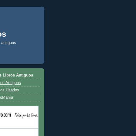
os
 antiguos
s Libros Antiguos
ros Antiguos
ros Usados
uoManía