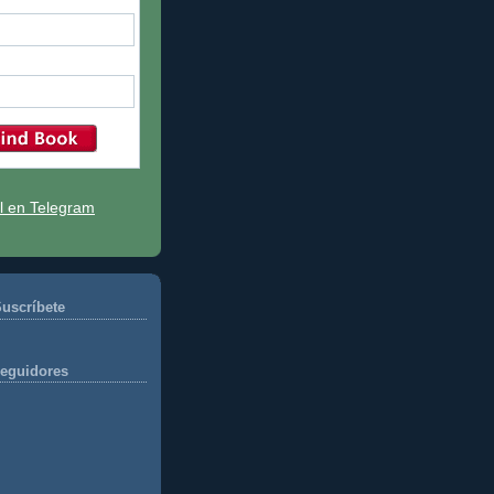
l en Telegram
uscríbete
eguidores