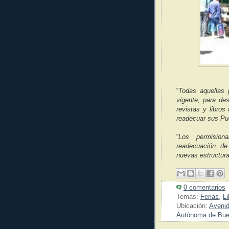
“
Todas aquellas
vigente, para de
revistas y libros
readecuar sus Pu
“
Los permision
readecuación de
nuevas estructura
0 comentarios
Temas:
Ferias
,
Li
Ubicación:
Avenid
Autónoma de Buen