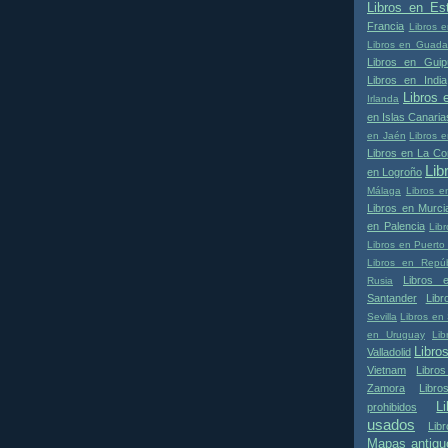
Libros en Es
Francia
Libros e
Libros en Guadal
Libros en Guip
Libros en India
Libros 
Irlanda
en Islas Canaria
en Jaén
Libros 
Libros en La Co
Lib
en Logroño
Málaga
Libros e
Libros en Murci
en Palencia
Lib
Libros en Puerto
Libros en Repúb
Libros 
Rusia
Santander
Lib
Sevilla
Libros en 
en Uruguay
Lib
Libro
Valladolid
Vietnam
Libro
Zamora
Libr
L
prohibidos
usados
Lib
Mapas antigu