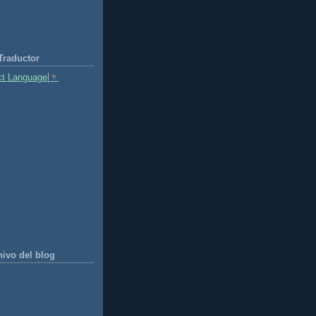
Traductor
ct Language
▼
hivo del blog