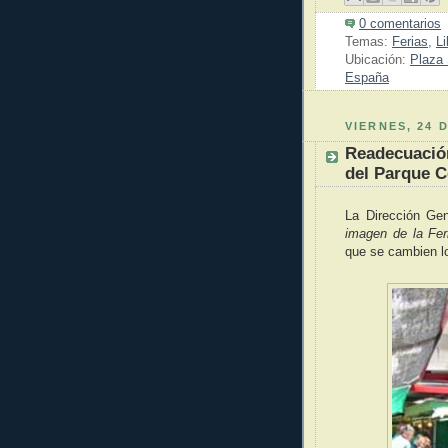
0 comentarios
Temas:
Ferias
,
Li
Ubicación:
Plaza 
España
VIERNES, 24 
Readecuación
del Parque C
La Dirección Ge
imagen de la Fer
que se cambien l