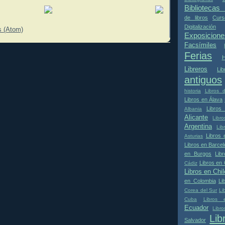
Bibliotecas 
de libros
Curs
Digitalización
s (Atom)
Exposici
Facsímiles
Ferias
H
Libreros
Li
antiguos
historia
Libros 
Libros en Álava
Libros
Albania
Alicante
Libr
Argentina
Lib
Libros 
Asturias
Libros en Barce
en Burgos
Lib
Libros en 
Cádiz
Libros en Chil
en Colombia
Li
Corea del Sur
Li
Cuba
Libros
Ecuador
Libr
Li
Salvador