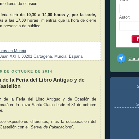
mo libros de ocasión.
feria será
de 10,30 a 14,00 horas
y,
por la tarde,
Autor:
as a las 17,30 horas
, mientras que la hora de cierre
la presencia de público.
bros en Murcia
Juan XXIII, 30201 Cartagena, Murcia, España
Cana
9 DE OCTUBRE DE 2014
 de la Feria del Libro Antiguo y de
astellón
S
n de la Feria del Libro Antiguo y de Ocasión de
S
brará en la plaza Santa Clara desde el 31 de octubre
e.
oce expositores diferentes, más la colaboración del
astellón con el ‘
Servei de Publicacions
’.