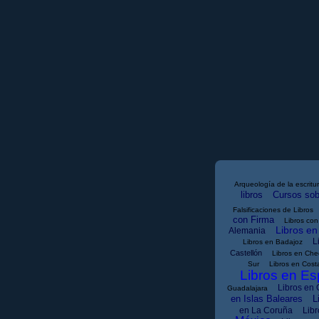
Arqueología de la escritu
libros
Cursos sobr
Falsificaciones de Libros
con Firma
Libros con 
Libros en
Alemania
L
Libros en Badajoz
Castellón
Libros en Che
Sur
Libros en Cost
Libros en E
Libros en
Guadalajara
en Islas Baleares
L
en La Coruña
Libr