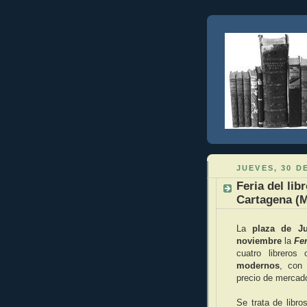
JUEVES, 30 D
Feria del lib
Cartagena (M
La
plaza de J
noviembre
la
Fer
cuatro libreros
modernos
, con
precio de mercad
Se trata de libr