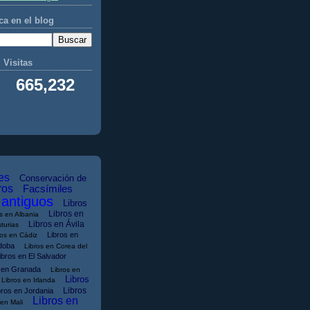
a en el blog
Visitas
665,232
es
Conservación de
ros
Facsímiles
 antiguos
Libros
Libros en
s en Albania
Libros en Ávila
turias
Libros en
ros en Cádiz
doba
Libros en Corea del
ibros en El Salvador
s en Granada
Libros en
Libros
Libros en Irlanda
Libros
bros en Jordania
Libros en
 en Mali