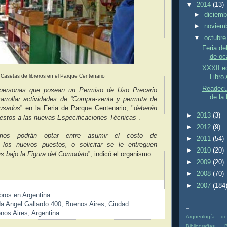
▼
2014
(13)
►
diciem
►
noviem
▼
octubr
Feria de
de oc
XXXII ed
Casetas de libreros en el Parque Centenario
Libro 
Readecu
 personas que posean un Permiso de Uso Precario
de la 
sarrollar actividades de “Compra-venta y permuta de
 usados
” en la Feria de Parque Centenario, "
deberán
►
2013
(3)
estos a las nuevas Especificaciones Técnicas
”.
►
2012
(9)
arios podrán optar entre asumir el costo de
►
2011
(54)
 los nuevos puestos, o solicitar se le entreguen
►
2010
(20)
s bajo la Figura del Comodato
”, indicó el organismo.
►
2009
(20)
►
2008
(70)
►
2007
(184
bros en Argentina
a Angel Gallardo 400, Buenos Aires, Ciudad
os Aires, Argentina
Arqueología de
Bibliografías
B