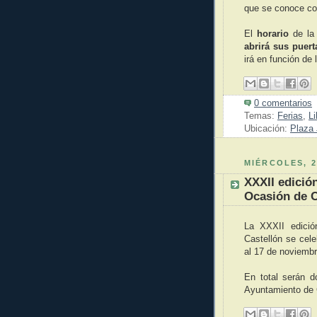
que se conoce co
El
horario
de la 
abrirá sus puert
irá en función de 
0 comentarios
Temas:
Ferias
,
Li
Ubicación:
Plaza 
MIÉRCOLES, 2
XXXII edición
Ocasión de C
La XXXII edició
Castellón se cele
al 17 de noviembr
En total serán d
Ayuntamiento de C