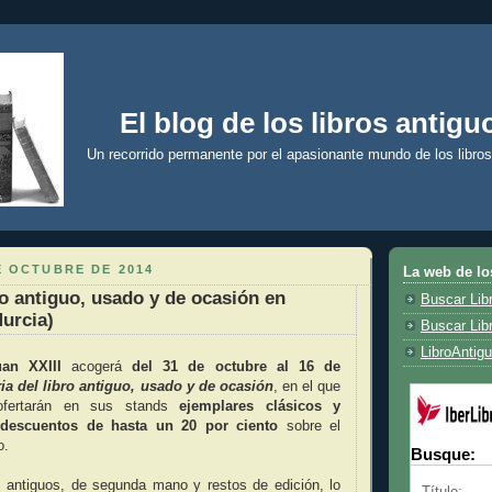
El blog de los libros antigu
Un recorrido permanente por el apasionante mundo de los libros
E OCTUBRE DE 2014
La web de lo
ro antiguo, usado y de ocasión en
Buscar Lib
urcia)
Buscar Lib
LibroAntig
uan XXIII
acogerá
del 31 de octubre al 16 de
ia del libro antiguo, usado y de ocasión
, en el que
 ofertarán en sus stands
ejemplares clásicos y
descuentos de hasta un 20 por ciento
sobre el
o.
Busque:
os antiguos, de segunda mano y restos de edición, lo
Título: