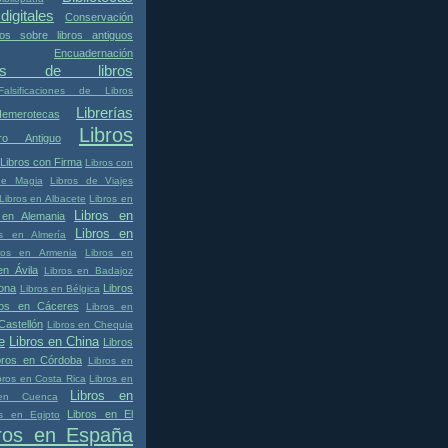
digitales
Conservación
os sobre libros antiguos
Encuadernación
ones de libros
Falsificaciones de Libros
Librerías
emerotecas
Libros
bro Antiguo
Libros con Firma
Libros con
de Magia
Libros de Viajes
Libros en Albacete
Libros en
Libros en
 en Alemania
Libros en
os en Almería
ros en Armenia
Libros en
en Ávila
Libros en Badajoz
lona
Libros
Libros en Bélgica
ros en Cáceres
Libros en
Castellón
Libros en Chequia
e
Libros en China
Libros
bros en Córdoba
Libros en
bros en Costa Rica
Libros en
Libros en
 en Cuenca
Libros en El
os en Egipto
bros en España